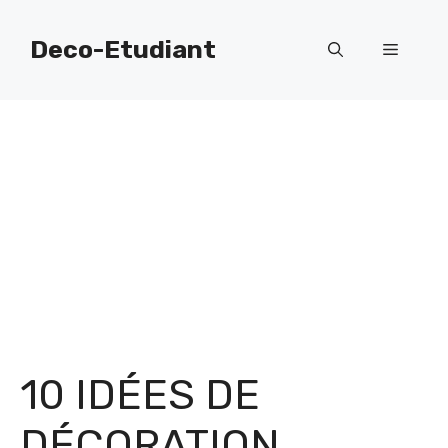
Aller
au
Deco-Etudiant
Menu
contenu
10 IDÉES DE
DÉCORATION